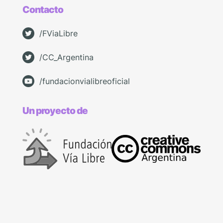
Contacto
/FViaLibre
/CC_Argentina
/fundacionvialibreoficial
Un proyecto de