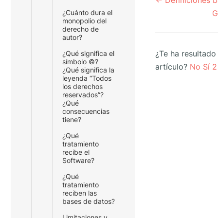
← Definiciones b
de
G
¿Cuánto dura el
documento
monopolio del
derecho de
autor?
¿Te ha resultado 
¿Qué significa el
símbolo ©?
artículo?
No
Sí
2
¿Qué significa la
leyenda “Todos
los derechos
reservados”?
¿Qué
consecuencias
tiene?
¿Qué
tratamiento
recibe el
Software?
¿Qué
tratamiento
reciben las
bases de datos?
Limitaciones y