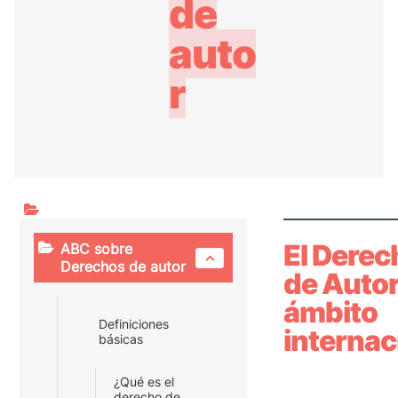
de
auto
r
El Derec
ABC sobre
Derechos de autor
de Autor
ámbito
Definiciones
internac
básicas
¿Qué es el
derecho de