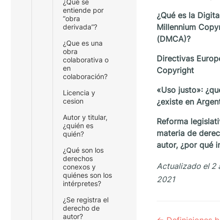
¿Qué se
entiende por
¿Qué es la Digita
“obra
Millennium Copyr
derivada”?
(DMCA)?
¿Que es una
obra
Directivas Europ
colaborativa o
en
Copyright
colaboración?
«Uso justo»: ¿qu
Licencia y
¿existe en Argen
cesion
Autor y titular,
Reforma legislat
¿quién es
materia de dere
quién?
autor, ¿por qué 
¿Qué son los
derechos
Actualizado el 2 
conexos y
quiénes son los
2021
intérpretes?
¿Se registra el
derecho de
Navegación
autor?