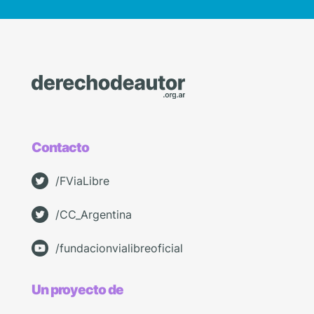
Contacto
/FViaLibre
/CC_Argentina
/fundacionvialibreoficial
Un proyecto de