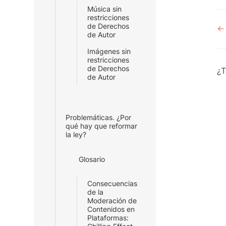
Música sin
restricciones
N
de Derechos
← 
de Autor
d
d
Imágenes sin
restricciones
de Derechos
¿T
de Autor
Problemáticas. ¿Por
qué hay que reformar
la ley?
Glosario
Consecuencias
de la
Moderación de
Contenidos en
Plataformas: