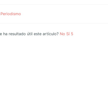
avegación
Periodismo
e
ocumentos
e ha resultado útil este artículo?
No
Sí
5