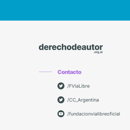
Contacto
/FViaLibre
/CC_Argentina
/fundacionvialibreoficial