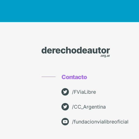
Contacto
/FViaLibre
/CC_Argentina
/fundacionvialibreoficial