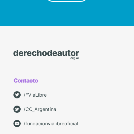
Contacto
/FViaLibre
/CC_Argentina
/fundacionvialibreoficial